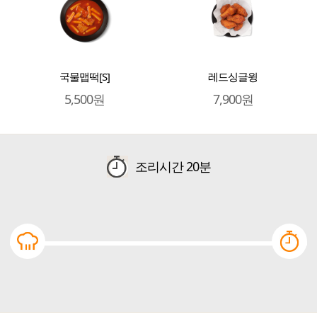
국물맵떡[S]
레드싱글윙
5,500원
7,900원
조리시간
20분