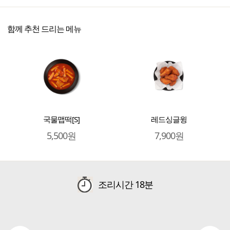
함께 추천 드리는 메뉴
국물맵떡[S]
레드싱글윙
5,500원
7,900원
조리시간
18분