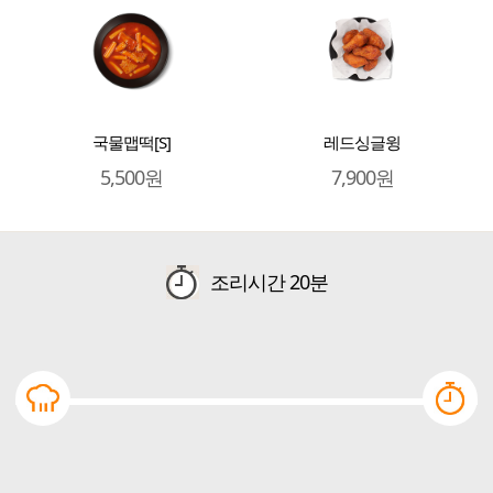
국물맵떡[S]
레드싱글윙
5,500원
7,900원
조리시간
20분