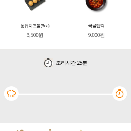
퐁듀치즈볼(3ea)
국물맵떡
3,500원
9,000원
조리시간
25분