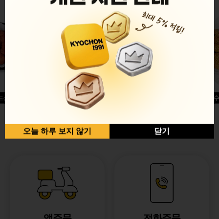
드싱글윙
허니옥수
반반순살[레드+허니]
오늘 하루 보지 않기
닫기
앱주문
전화주문