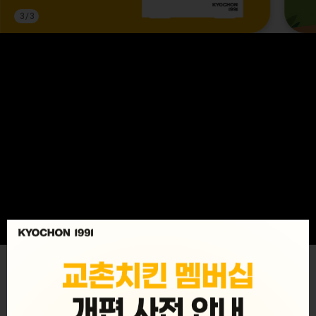
3
/
3
MENU